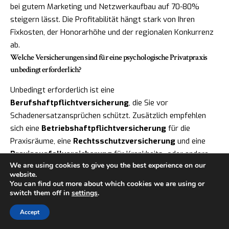
bei gutem Marketing und Netzwerkaufbau auf 70-80%
steigern lässt. Die Profitabilität hängt stark von Ihren
Fixkosten, der Honorarhöhe und der regionalen Konkurrenz
ab.
Welche Versicherungen sind für eine psychologische Privatpraxis
unbedingt erforderlich?
Unbedingt erforderlich ist eine
Berufshaftpflichtversicherung
, die Sie vor
Schadenersatzansprüchen schützt. Zusätzlich empfehlen
sich eine
Betriebshaftpflichtversicherung
für die
Praxisräume, eine
Rechtsschutzversicherung
und eine
Praxisausfallversicherung
für Krankheits- oder andere
We are using cookies to give you the best experience on our
Ausfallzeiten. Eine
Cyber-Versicherung
wird bei digitaler
website.
Datenverarbeitung immer wichtiger.
You can find out more about which cookies we are using or
Kann ich als angestellter Psychologe bereits eine Privatpraxis als
switch them off in
settings
.
Nebentätigkeit führen?
Accept
Grundsätzlich ist eine Nebentätigkeit möglich, jedoch