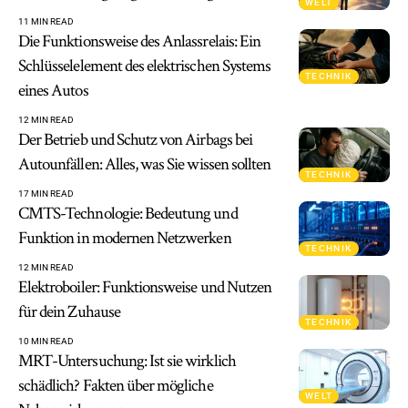
WELT
11 MIN READ
Die Funktionsweise des Anlassrelais: Ein
Schlüsselelement des elektrischen Systems
TECHNIK
eines Autos
12 MIN READ
Der Betrieb und Schutz von Airbags bei
Autounfällen: Alles, was Sie wissen sollten
TECHNIK
17 MIN READ
CMTS-Technologie: Bedeutung und
Funktion in modernen Netzwerken
TECHNIK
12 MIN READ
Elektroboiler: Funktionsweise und Nutzen
für dein Zuhause
TECHNIK
10 MIN READ
MRT-Untersuchung: Ist sie wirklich
schädlich? Fakten über mögliche
WELT