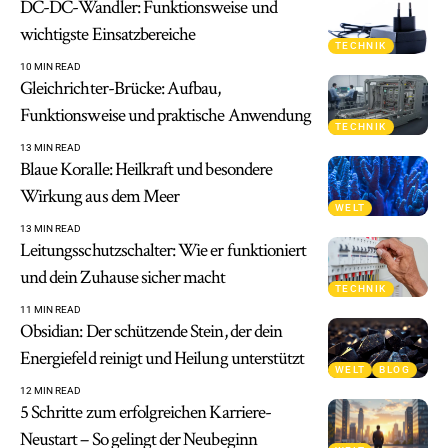
DC-DC-Wandler: Funktionsweise und
wichtigste Einsatzbereiche
TECHNIK
10 MIN READ
Gleichrichter-Brücke: Aufbau,
Funktionsweise und praktische Anwendung
TECHNIK
13 MIN READ
Blaue Koralle: Heilkraft und besondere
Wirkung aus dem Meer
WELT
13 MIN READ
Leitungsschutzschalter: Wie er funktioniert
und dein Zuhause sicher macht
TECHNIK
11 MIN READ
Obsidian: Der schützende Stein, der dein
Energiefeld reinigt und Heilung unterstützt
WELT
BLOG
12 MIN READ
5 Schritte zum erfolgreichen Karriere-
Neustart – So gelingt der Neubeginn