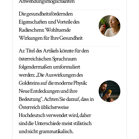
Anwendungsmöglichkeiten
Die gesundheitsfördernden
Eigenschaften und Vorteile des
Radieschens: Wohltuende
Wirkungen für Ihre Gesundheit
Az Titel des Artikels könnte für den
österreichischen Sprachraum
folgendermaßen umformuliert
werden: „Die Auswirkungen des
Goldsteins auf die moderne Physik:
Neue Entdeckungen und ihre
Bedeutung“. Achten Sie darauf, dass in
Österreich üblicherweise
Hochdeutsch verwendet wird, daher
sind die Unterschiede meist stilistisch
und nicht grammatikalisch.