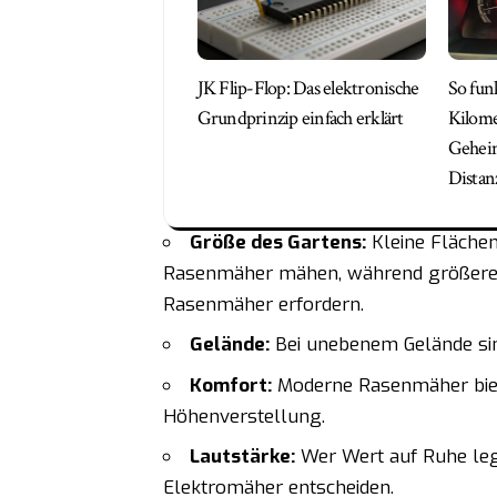
JK Flip-Flop: Das elektronische
So fun
Grundprinzip einfach erklärt
Kilome
Geheim
Dista
Größe des Gartens:
Kleine Flächen
Rasenmäher mähen, während größere Gä
Rasenmäher erfordern.
Gelände:
Bei unebenem Gelände si
Komfort:
Moderne Rasenmäher biet
Höhenverstellung.
Lautstärke:
Wer Wert auf Ruhe legt,
Elektromäher entscheiden.