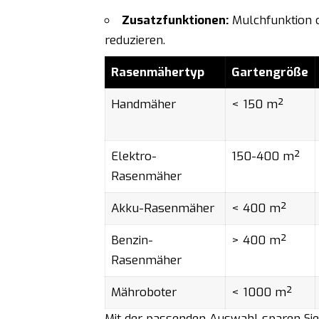
Zusatzfunktionen:
Mulchfunktion 
reduzieren.
Rasenmähertyp
Gartengröße
Handmäher
< 150 m²
Elektro-
150-400 m²
Rasenmäher
Akku-Rasenmäher
< 400 m²
Benzin-
> 400 m²
Rasenmäher
Mähroboter
< 1000 m²
Mit der passenden Auswahl sparen Sie 