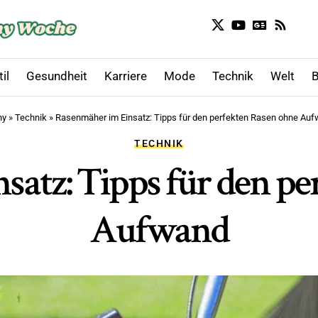
il
Gesundheit
Karriere
Mode
Technik
Welt
B
ny
»
Technik
»
Rasenmäher im Einsatz: Tipps für den perfekten Rasen ohne Au
TECHNIK
atz: Tipps für den p
Aufwand