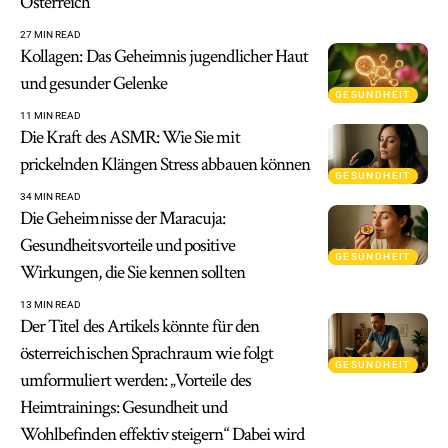
Österreich
27 MIN READ
Kollagen: Das Geheimnis jugendlicher Haut
und gesunder Gelenke
GESUNDHEIT
11 MIN READ
Die Kraft des ASMR: Wie Sie mit
prickelnden Klängen Stress abbauen können
GESUNDHEIT
34 MIN READ
Die Geheimnisse der Maracuja:
Gesundheitsvorteile und positive
GESUNDHEIT
Wirkungen, die Sie kennen sollten
13 MIN READ
Der Titel des Artikels könnte für den
österreichischen Sprachraum wie folgt
GESUNDHEIT
umformuliert werden: „Vorteile des
Heimtrainings: Gesundheit und
Wohlbefinden effektiv steigern“ Dabei wird