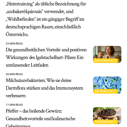
„Heimtraining“ als übliche Bezeichnung für
„szobakerékpározás“ verwendet, und
„Wohlbefinden“ ist ein gängiger Begriff im
deutschsprachigen Raum, einschließlich
Österreichs.
23 MIN READ
Die gesundheitlichen Vorteile und positiven
Wirkungen des Igelstachelbart-Pilzes: Ein
GESUNDHEIT
umfassender Leitfaden
26 MIN READ
Milchsäurebakterien: Wie sie deine
Darmflora stärken und das Immunsystem
GESUNDHEIT
verbessern
11 MIN READ
Pfeffer – das heilende Gewürz:
Gesundheitsvorteile und kulinarische
GESUNDHEIT
Geheimnisse