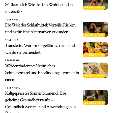
Süßkartoffel: Wie sie dein Wohlbefinden
GESUNDHEIT
unterstützt
16 MIN READ
Die Welt der Schlafmittel: Vorteile, Risiken
und natürliche Alternativen erkunden
GESUNDHEIT
17 MIN READ
Transfette: Warum sie gefährlich sind und
wie du sie vermeidest
GESUNDHEIT
9 MIN READ
Weidenrindentee: Natürliches
Schmerzmittel und Entzündungshemmer in
GESUNDHEIT
einem
13 MIN READ
Kaltgepresstes Sonnenblumenöl: Die
geheime Gesundheitswaffe –
GESUNDHEIT
Gesundheitsvorteile und Anwendungen in