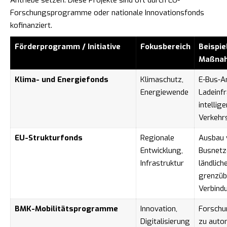
Antriebe setzen. Diese Projekte sind oft durch EU-
Forschungsprogramme oder nationale Innovationsfonds
kofinanziert.
Förderprogramm / Initiative
Fokusbereich
Beispie
Maßna
Klima- und Energiefonds
Klimaschutz,
E-Bus-A
Energiewende
Ladeinfr
intellig
Verkehr
EU-Strukturfonds
Regionale
Ausbau 
Entwicklung,
Busnetz
Infrastruktur
ländlich
grenzüb
Verbind
BMK-Mobilitätsprogramme
Innovation,
Forschu
Digitalisierung
zu aut