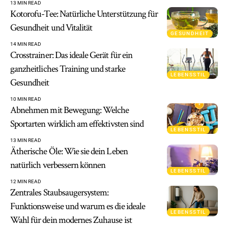
13 MIN READ
Kotorofu-Tee: Natürliche Unterstützung für
Gesundheit und Vitalität
GESUNDHEIT
14 MIN READ
Crosstrainer: Das ideale Gerät für ein
ganzheitliches Training und starke
LEBENSSTIL
Gesundheit
10 MIN READ
Abnehmen mit Bewegung: Welche
Sportarten wirklich am effektivsten sind
LEBENSSTIL
13 MIN READ
Ätherische Öle: Wie sie dein Leben
natürlich verbessern können
LEBENSSTIL
12 MIN READ
Zentrales Staubsaugersystem:
Funktionsweise und warum es die ideale
LEBENSSTIL
Wahl für dein modernes Zuhause ist