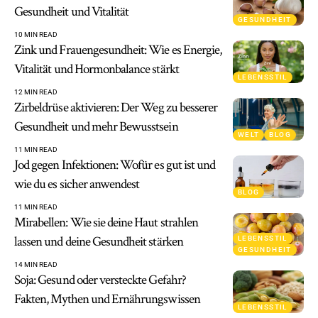
Gesundheit und Vitalität
GESUNDHEIT
10 MIN READ
Zink und Frauengesundheit: Wie es Energie,
Vitalität und Hormonbalance stärkt
LEBENSSTIL
12 MIN READ
Zirbeldrüse aktivieren: Der Weg zu besserer
Gesundheit und mehr Bewusstsein
WELT
BLOG
11 MIN READ
Jod gegen Infektionen: Wofür es gut ist und
wie du es sicher anwendest
BLOG
11 MIN READ
Mirabellen: Wie sie deine Haut strahlen
lassen und deine Gesundheit stärken
LEBENSSTIL
GESUNDHEIT
14 MIN READ
Soja: Gesund oder versteckte Gefahr?
Fakten, Mythen und Ernährungswissen
LEBENSSTIL