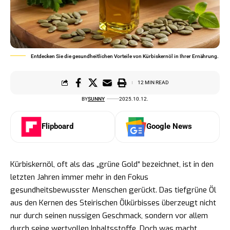
Entdecken Sie die gesundheitlichen Vorteile von Kürbiskernöl in Ihrer Ernährung.
12 MIN READ
BY
SUNNY
2025.10.12.
Flipboard
Google News
Kürbiskernöl, oft als das „grüne Gold“ bezeichnet, ist in den
letzten Jahren immer mehr in den Fokus
gesundheitsbewusster Menschen gerückt. Das tiefgrüne Öl
aus den Kernen des Steirischen Ölkürbisses überzeugt nicht
nur durch seinen nussigen Geschmack, sondern vor allem
durch seine wertvollen Inhaltsstoffe. Doch was macht