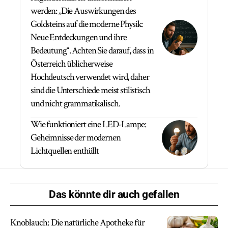
werden: „Die Auswirkungen des
Goldsteins auf die moderne Physik:
Neue Entdeckungen und ihre
Bedeutung“. Achten Sie darauf, dass in
Österreich üblicherweise
Hochdeutsch verwendet wird, daher
sind die Unterschiede meist stilistisch
und nicht grammatikalisch.
Wie funktioniert eine LED-Lampe:
Geheimnisse der modernen
Lichtquellen enthüllt
Das könnte dir auch gefallen
Knoblauch: Die natürliche Apotheke für