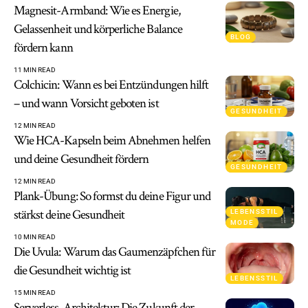
Magnesit-Armband: Wie es Energie,
Gelassenheit und körperliche Balance
BLOG
fördern kann
11 MIN READ
Colchicin: Wann es bei Entzündungen hilft
– und wann Vorsicht geboten ist
GESUNDHEIT
12 MIN READ
Wie HCA-Kapseln beim Abnehmen helfen
und deine Gesundheit fördern
GESUNDHEIT
12 MIN READ
Plank-Übung: So formst du deine Figur und
stärkst deine Gesundheit
LEBENSSTIL
MODE
10 MIN READ
Die Uvula: Warum das Gaumenzäpfchen für
die Gesundheit wichtig ist
LEBENSSTIL
15 MIN READ
Serverless-Architektur: Die Zukunft der