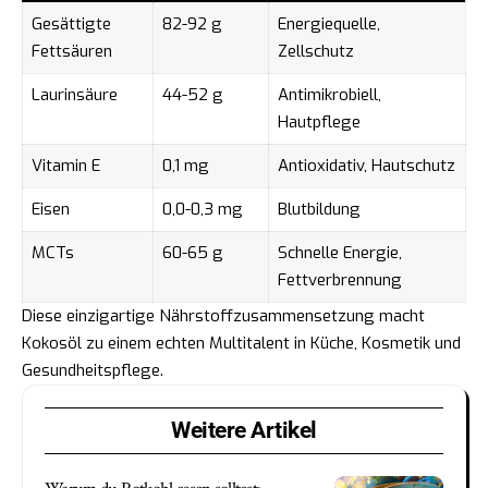
Gesättigte
82-92 g
Energiequelle,
Fettsäuren
Zellschutz
Laurinsäure
44-52 g
Antimikrobiell,
Hautpflege
Vitamin E
0,1 mg
Antioxidativ, Hautschutz
Eisen
0,0-0,3 mg
Blutbildung
MCTs
60-65 g
Schnelle Energie,
Fettverbrennung
Diese einzigartige Nährstoffzusammensetzung macht
Kokosöl zu einem echten Multitalent in Küche, Kosmetik und
Gesundheitspflege.
Weitere Artikel