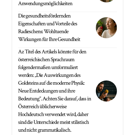
Anwendungsmöglichkeiten
Die gesundheitsfördernden
Eigenschaften und Vorteile des
Radieschens: Wohltuende
Wirkungen für Ihre Gesundheit
Az Titel des Artikels könnte für den
österreichischen Sprachraum
folgendermaßen umformuliert
werden: „Die Auswirkungen des
Goldsteins auf die moderne Physik:
Neue Entdeckungen und ihre
Bedeutung“. Achten Sie darauf, dass in
Österreich üblicherweise
Hochdeutsch verwendet wird, daher
sind die Unterschiede meist stilistisch
und nicht grammatikalisch.