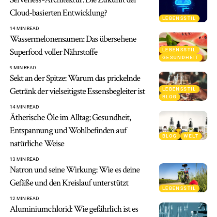
Cloud-basierten Entwicklung?
LEBENSSTIL
14 MIN READ
Wassermelonensamen: Das übersehene
Superfood voller Nährstoffe
LEBENSSTIL
GESUNDHEIT
9 MIN READ
Sekt an der Spitze: Warum das prickelnde
Getränk der vielseitigste Essensbegleiter ist
LEBENSSTIL
BLOG
14 MIN READ
Ätherische Öle im Alltag: Gesundheit,
Entspannung und Wohlbefinden auf
BLOG
WELT
natürliche Weise
13 MIN READ
Natron und seine Wirkung: Wie es deine
Gefäße und den Kreislauf unterstützt
LEBENSSTIL
12 MIN READ
Aluminiumchlorid: Wie gefährlich ist es