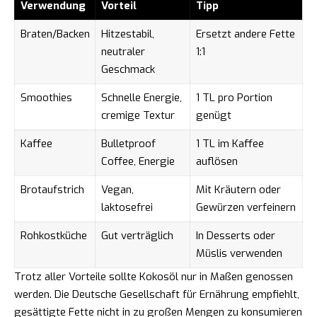
Verwendung
Vorteil
Tipp
Braten/Backen
Hitzestabil,
Ersetzt andere Fette
neutraler
1:1
Geschmack
Smoothies
Schnelle Energie,
1 TL pro Portion
cremige Textur
genügt
Kaffee
Bulletproof
1 TL im Kaffee
Coffee, Energie
auflösen
Brotaufstrich
Vegan,
Mit Kräutern oder
laktosefrei
Gewürzen verfeinern
Rohkostküche
Gut verträglich
In Desserts oder
Müslis verwenden
Trotz aller Vorteile sollte Kokosöl nur in Maßen genossen
werden. Die Deutsche Gesellschaft für Ernährung empfiehlt,
gesättigte Fette nicht in zu großen Mengen zu konsumieren