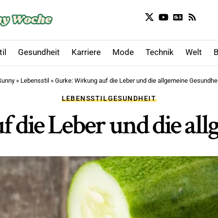
il
Gesundheit
Karriere
Mode
Technik
Welt
B
Sunny
»
Lebensstil
»
Gurke: Wirkung auf die Leber und die allgemeine Gesundhei
LEBENSSTIL
GESUNDHEIT
 die Leber und die al