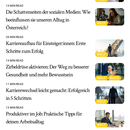
13 MIN READ
Die Schattenseiten der sozialen Medien: Wie
beeinflussen sie unseren Alltag in
WELT
Österreich?
26 MIN READ
Karriereaufbau für Einsteiger:innen: Erste
Schritte zum Erfolg
WELT
13 MIN READ
Zirbeldrüse aktivieren: Der Weg zu besserer
Gesundheit und mehr Bewusstsein
WELT
BLOG
11 MIN READ
Karrierewechsel leicht gemacht: Erfolgreich
in 5 Schritten
WELT
13 MIN READ
Produktiver im Job: Praktische Tipps für
deinen Arbeitsalltag
WELT