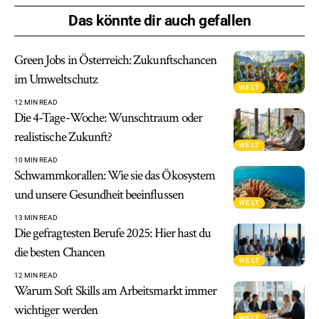
Das könnte dir auch gefallen
Green Jobs in Österreich: Zukunftschancen
im Umweltschutz
WELT
12 MIN READ
Die 4-Tage-Woche: Wunschtraum oder
realistische Zukunft?
WELT
10 MIN READ
Schwammkorallen: Wie sie das Ökosystem
und unsere Gesundheit beeinflussen
WELT
13 MIN READ
Die gefragtesten Berufe 2025: Hier hast du
die besten Chancen
WELT
12 MIN READ
Warum Soft Skills am Arbeitsmarkt immer
wichtiger werden
WELT