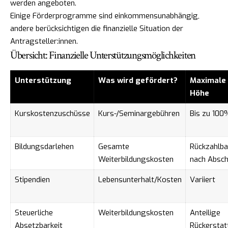
werden angeboten.
Einige Förderprogramme sind einkommensunabhängig,
andere berücksichtigen die finanzielle Situation der
Antragsteller:innen.
Übersicht: Finanzielle Unterstützungsmöglichkeiten
Unterstützung
Was wird gefördert?
Maximale
Höhe
Kurskostenzuschüsse
Kurs-/Seminargebühren
Bis zu 100
Bildungsdarlehen
Gesamte
Rückzahlba
Weiterbildungskosten
nach Absch
Stipendien
Lebensunterhalt/Kosten
Variiert
Steuerliche
Weiterbildungskosten
Anteilige
Absetzbarkeit
Rückerstat