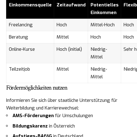
Einkommensquelle
Zeitaufwand
Potentielles
Flexib
Einkommen
Freelancing
Hoch
Mittel-Hoch
Hoch
Beratung
Mittel
Hoch
Hoch
Online-Kurse
Hoch (initial)
Niedrig-
Sehr 
Mittel
Teilzeitjob
Mittel
Niedrig-
Niedri
Mittel
Fördermöglichkeiten nutzen
Informieren Sie sich über staatliche Unterstützung für
Weiterbildung und Karrierewechsel:
AMS-Förderungen
für Umschulungen
Bildungskarenz
in Österreich
Aufstiegs-BAföG
in Deutschland