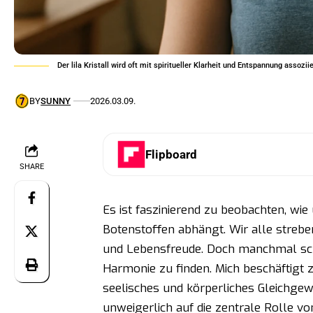
Der lila Kristall wird oft mit spiritueller Klarheit und Entspannung assoziie
BY
SUNNY
2026.03.09.
Flipboard
SHARE
Es ist faszinierend zu beobachten, wie
Botenstoffen abhängt. Wir alle streb
und Lebensfreude. Doch manchmal sche
Harmonie zu finden. Mich beschäftigt zu
seelisches und körperliches Gleichge
unweigerlich auf die zentrale Rolle vo