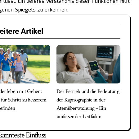
usst. Ein tieferes Verständnis dieser Funktionen hilft
genen Spiegels zu erkennen.
itere Artikel
er leben mit Gehen:
Der Betrieb und die Bedeutung
 für Schritt zu besserem
der Kapnographie in der
efinden
Atemüberwachung – Ein
umfassender Leitfaden
nnteste Einfluss