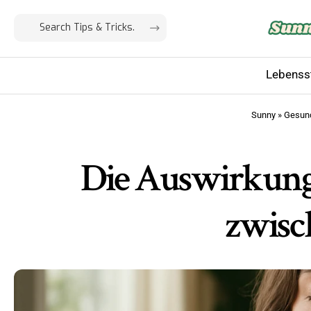
Lebensst
Sunny
»
Gesund
Die Auswirkung
zwisc