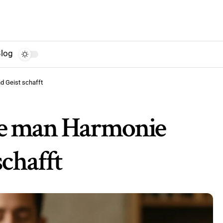
log
d Geist schafft
ie man Harmonie
chafft