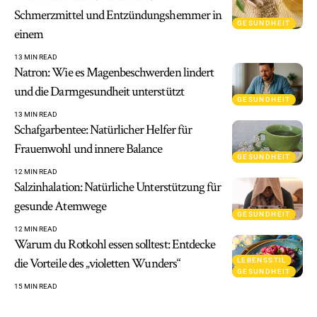
Schmerzmittel und Entzündungshemmer in
GESUNDHEIT
einem
13 MIN READ
Natron: Wie es Magenbeschwerden lindert
und die Darmgesundheit unterstützt
GESUNDHEIT
13 MIN READ
Schafgarbentee: Natürlicher Helfer für
Frauenwohl und innere Balance
GESUNDHEIT
12 MIN READ
Salzinhalation: Natürliche Unterstützung für
gesunde Atemwege
GESUNDHEIT
12 MIN READ
Warum du Rotkohl essen solltest: Entdecke
die Vorteile des „violetten Wunders“
LEBENSSTIL
GESUNDHEIT
15 MIN READ