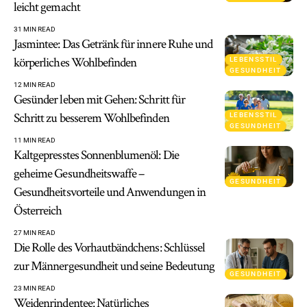
leicht gemacht
31 MIN READ
Jasmintee: Das Getränk für innere Ruhe und
körperliches Wohlbefinden
LEBENSSTIL
GESUNDHEIT
12 MIN READ
Gesünder leben mit Gehen: Schritt für
Schritt zu besserem Wohlbefinden
LEBENSSTIL
GESUNDHEIT
11 MIN READ
Kaltgepresstes Sonnenblumenöl: Die
geheime Gesundheitswaffe –
GESUNDHEIT
Gesundheitsvorteile und Anwendungen in
Österreich
27 MIN READ
Die Rolle des Vorhautbändchens: Schlüssel
zur Männergesundheit und seine Bedeutung
GESUNDHEIT
23 MIN READ
Weidenrindentee: Natürliches