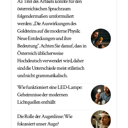
Az Titel des Artikels könnte für den
österreichischen Sprachraum
folgendermaßen umformuliert
werden: „Die Auswirkungen des
Goldsteins auf die moderne Physik:
Neue Entdeckungen und ihre
Bedeutung“. Achten Sie darauf, dass in
Österreich üblicherweise
Hochdeutsch verwendet wird, daher
sind die Unterschiede meist stilistisch
und nicht grammatikalisch.
Wie funktioniert eine LED-Lampe:
Geheimnisse der modernen
Lichtquellen enthüllt
Die Rolle der Augenlinse: Wie
fokussiert unser Auge?