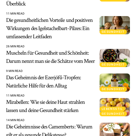
Überblick
11 MIN READ
Die gesundheitlichen Vorteile und positiven
Wirkungen des Igelstachelbart-Pilzes: Ein
GESUNDHEIT
umfassender Leitfaden
26 MIN READ
Muscheln für Gesundheit und Schönheit:
Darum nennt man sie die Schätze vom Meer
GESUNDHEIT
9 MIN READ
Das Geheimnis der Ezerjófű-Tropfen:
Natürliche Hilfe für den Alltag
GESUNDHEIT
11 MIN READ
Mirabellen: Wie sie deine Haut strahlen
lassen und deine Gesundheit stärken
LEBENSSTIL
GESUNDHEIT
14 MIN READ
Die Geheimnisse des Camemberts: Warum
gilt er als gesunde Delikatesse?