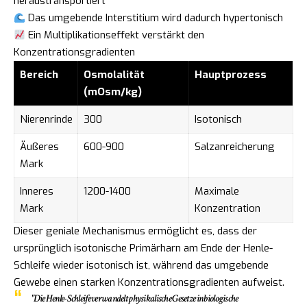
heraustransportiert
Das umgebende Interstitium wird dadurch hypertonisch
Ein Multiplikationseffekt verstärkt den
Konzentrationsgradienten
Bereich
Osmolalität
Hauptprozess
(mOsm/kg)
Nierenrinde
300
Isotonisch
Äußeres
600-900
Salzanreicherung
Mark
Inneres
1200-1400
Maximale
Mark
Konzentration
Dieser geniale Mechanismus ermöglicht es, dass der
ursprünglich isotonische Primärharn am Ende der Henle-
Schleife wieder isotonisch ist, während das umgebende
Gewebe einen starken Konzentrationsgradienten aufweist.
"Die Henle-Schleife verwandelt physikalische Gesetze in biologische