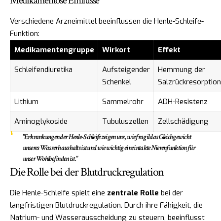
Medikamentöse Einflüsse
Verschiedene Arzneimittel beeinflussen die Henle-Schleife-
Funktion:
Medikamentengruppe
Wirkort
Effekt
Schleifendiuretika
Aufsteigender
Hemmung der
Schenkel
Salzrückresorption
Lithium
Sammelrohr
ADH-Resistenz
Aminoglykoside
Tubuluszellen
Zellschädigung
"Erkrankungen der Henle-Schleife zeigen uns, wie fragil das Gleichgewicht
unseres Wasserhaushalts ist und wie wichtig eine intakte Nierenfunktion für
unser Wohlbefinden ist."
Die Rolle bei der Blutdruckregulation
Die Henle-Schleife spielt eine
zentrale Rolle
bei der
langfristigen Blutdruckregulation. Durch ihre Fähigkeit, die
Natrium- und Wasserausscheidung zu steuern, beeinflusst