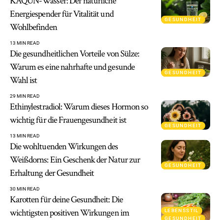
KAQUN-Wasser: Der natürliche
Energiespender für Vitalität und
GESUNDHEIT
Wohlbefinden
13 MIN READ
Die gesundheitlichen Vorteile von Sülze:
Warum es eine nahrhafte und gesunde
GESUNDHEIT
Wahl ist
29 MIN READ
Ethinylestradiol: Warum dieses Hormon so
wichtig für die Frauengesundheit ist
GESUNDHEIT
13 MIN READ
Die wohltuenden Wirkungen des
Weißdorns: Ein Geschenk der Natur zur
GESUNDHEIT
Erhaltung der Gesundheit
30 MIN READ
Karotten für deine Gesundheit: Die
wichtigsten positiven Wirkungen im
LEBENSSTIL
GESUNDHEIT