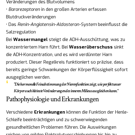
Veränderungen des Blutvolumens
•
Barorezeptoren
in den großen Arterien erfassen
Blutdruckveränderungen
• Das
Renin-Angiotensin-Aldosteron-System
beeinflusst die
Salzregulation
Bei
Wassermangel
steigt die ADH-Ausschüttung, was zu
konzentriertem Harn führt. Bei
Wasserüberschuss
sinkt
die ADH-Konzentration, und es wird verdünnter Harn
produziert. Dieser Regelkreis funktioniert so präzise, dass
bereits geringe Schwankungen der Körperflüssigkeit sofort
ausgeglichen werden.
"Die hormonelle Feinabstimmung der Nierenfunktion zeigt, wie perfekt unser
Körper auch kleinste Veränderungen des inneren Milieus ausgleichen kann."
Pathophysiologie und Erkrankungen
Verschiedene
Erkrankungen
können die Funktion der Henle-
Schleife beeinträchtigen und zu schwerwiegenden
gesundheitlichen Problemen führen. Die Auswirkungen
reichen von milden Elektrolytverschiebungen bis hin zu