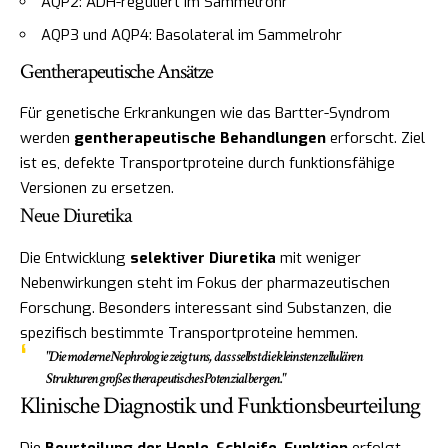
AQP2: ADH-reguliert im Sammelrohr
AQP3 und AQP4: Basolateral im Sammelrohr
Gentherapeutische Ansätze
Für genetische Erkrankungen wie das Bartter-Syndrom
werden
gentherapeutische Behandlungen
erforscht. Ziel
ist es, defekte Transportproteine durch funktionsfähige
Versionen zu ersetzen.
Neue Diuretika
Die Entwicklung
selektiver Diuretika
mit weniger
Nebenwirkungen steht im Fokus der pharmazeutischen
Forschung. Besonders interessant sind Substanzen, die
spezifisch bestimmte Transportproteine hemmen.
"Die moderne Nephrologie zeigt uns, dass selbst die kleinsten zellulären
Strukturen großes therapeutisches Potenzial bergen."
Klinische Diagnostik und Funktionsbeurteilung
Die
Beurteilung der Henle-Schleife-Funktion
erfolgt