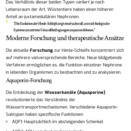
Das Verhältnis dieser beiden Typen variiert je nach
Lebensraum der Art. Wüstentiere haben einen höheren
Anteil an juxtamedullären Nephronen.
"Die Evolution der Henle-Schleife zeigt eindrucksvoll, wie sich biologische
Systeme an extreme Umweltbedingungen anpassen können."
Moderne Forschung und therapeutische Ansätze
Die aktuelle
Forschung
zur Henle-Schleife konzentriert sich
auf mehrere vielversprechende Bereiche. Neue bildgebende
Verfahren ermöglichen es, die Funktion einzelner Nephrone
in lebenden Organismen zu beobachten und zu analysieren.
Aquaporin-Forschung
Die Entdeckung der
Wasserkanäle (Aquaporine)
revolutionierte das Verständnis der
Wassertransportmechanismen. Verschiedene Aquaporin-
Subtypen haben spezifische Funktionen:
AQP1: Hauptsächlich im absteigenden Schenkel